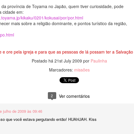
Japão, mas não somente lá como
 desenho de hoje é a Carpa - 鯉 こい ( Koi ):
da província de Toyama no Japão, quem tiver curiosidade, pode
em diversas partes do mundo.
Os pandas são ursos que sabem
 da cidade em:
subir em árvores e nadar e
a.toyama.jp/kikaku/0201/kokusai/por/por.html
i ( material: aquarela )
Uma curiosidade em relação a
apesar de serem carnívoros,
cer mais sobre a religião dominante, e pontos turístico da região,
alimentação dos gatosé que
comem bambu e frutas.
xistem vários tipos de carpas, as carpas Koi são consideradas muito
algumas das comidas que nunca
/po.html
teligentes podendo viver até 150 anos, na cultura japonesa a carpa
devem ser dadas a um gato são:
Diferente de outros ursos, o panda
mboliza longevidade fertilidade e prosperidade.
cebola, alho, tomate verde, batata
não hiberna.
crua, chocolate, uvas e passas.
e e ore pela igreja e para que as pessoas de lá possam ter a Salvação
é!
Embora o leite não seja tóxico,
Circunstancia - 境遇
EB
pode causar irritação no
7
Postado há
21st July 2009
por
Paulinha
Olá pessoal!
たね。(^-^)
estômago, gases e problemas
intestinais.
Marcadores:
missões
udo bem?
Assim Deus criou os grandes animais aquáticos e os demais seres
ivos que povoam as águas, de acordo com as suas espécies; e todas
lando a verdade a idéia deste post era falar de um delicioso waffle
s aves, de acordo com as suas espécies.
seiro que estava 'tentando' fazer em casa para surpreender minha
2
Ver comentários
mília.... bom.... devo dizer que o objetivo de surpreender realmente foi
cançado, agora com relação ao waffle...Ficou para uma próxima rsrs.
e julho de 2009 às 09:46
rpresas a parte, a palavra que gostaria de destacar hoje é
 isso que você estava pergutando então! HUAhUAH. Kiss
circunstancia', isso mesmo: 境遇 ( きょうぐう - Kyō gū).
りです！！