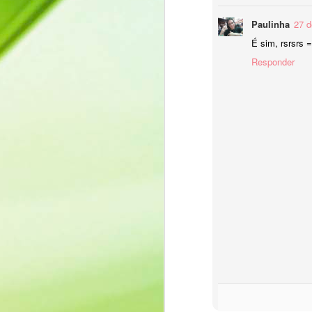
お久しぶりです!
Paulinha
27 d
É sim, rsrsrs =
Tudo bem?
Responder
Tive alguns problemas que me impediram
feliz em voltar e receber sua visita!
A propósito, para começar com tudo, vam
pessoas do seu convívio que há tem
J
"Há quanto tempo; faz tempo que não n
O
e
R
O
u
v
A