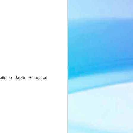
Macaron - マコロン -
FEB
13
Momento Gourmet
uito o Japão e muitos
Olá pessoal, tudo bem?
Hoje teremos o Momento Gourmet
com mais uma deliciosa receita
feita pela Nah!
O Macaron (マコロン) é uma
receita francesa e também é a
sugestão da Nah para o