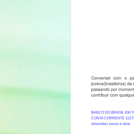
Feliz Páscoa! ハッピー
APR
1
イースター
Conversei com o pa
jovens(brasileiros) da 
Olá, pessoal!
passando por momentos
contribuir com qualque
Tudo bem?
A páscoa é um feriado em
BANCO DO BRASIL EM 
comemoração a ressureição de
CONTA CORRENTE 3227
Jesus Cristo (イエス キリス
F
simonides souza e silva
ト) que morreu para salvar todo
aquele que Nele crê. (Maiores