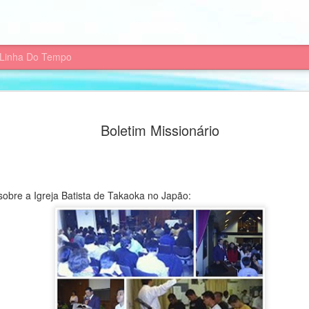
Linha Do Tempo
vorecer - Game:
Continuem conosco!
Boletim Missionário
sionária de Paulo
Hoje o post é muito especial, e como
que fiz chamado: 'Quarta Viagem Miss
Google Play para android e é totalmen
O jogo propoe o texto bíblico a ser 
 sobre a Igreja Batista de Takaoka no Japão:
acompanhe a viagem de Paulo de Je
O game tem perguntas para você test
Se estiver interessado, acesse a goo
do app.