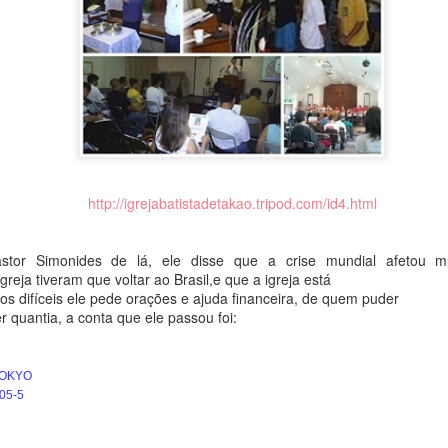
http://igrejabatistadetakao.tripod.com/id4.html
Gato - 猫
Panda - パンダ
MAR
FEB
29
18
stor Simonides de lá, ele disse que a crise mundial afetou m
Olá pessoal!
Olá pessoal,
igreja tiveram que voltar ao Brasil,e que a igreja está
 difíceis ele pede orações e ajuda financeira, de quem puder
Tudo bem?
Tudo bem?
r quantia, a conta que ele passou foi:
O desenho de hoje é o gato (猫 -
O desenho de hoje é "Panda"
ねこ)
Panda ( material: aquarela)
TOKYO
(Material: aquarela)
05-5
Carpa - 鯉
EB
Aqui vão algumas curiosidades
12
Olá pessoal, tudo bem?
sobre os pandas (๑•㉨•๑)ฅ
Os gatos são muito queridos no