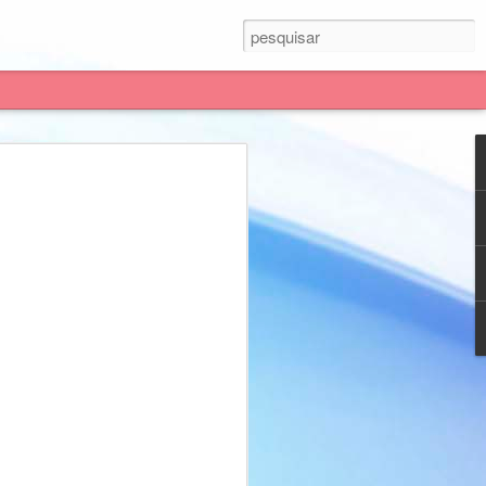
 presente, gostaria de divulgar um jogo
ionária de Paulo' e está disponível na
te gratuito.
estudado enquanto permite que
rusalem até Roma.
ar seu conhecimento durante a jornada.
gle play para realizar a busca pelo nome