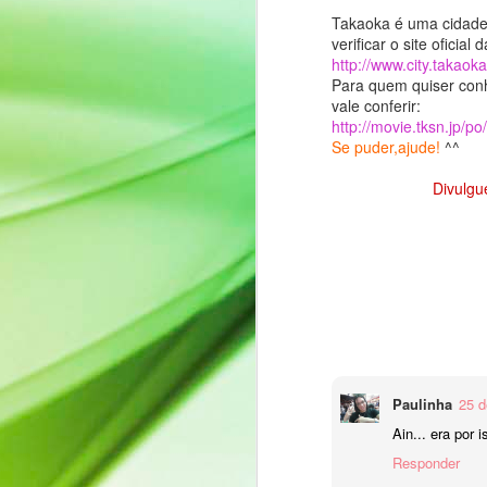
detalhes podem ser encontrados
O
Takaoka é uma cidade 
na Bíblia: João 3:16
verificar o site oficial
http://www.city.takaok
Ko
https://bible.com/bible/129/jhn.3.1
Para quem quiser conhe
6.NVI ).
vale conferir:
E
http://movie.tksn.jp/po
in
Talvez por ser um feriado cristão,
Se puder,ajude!
^^
si
não é muito conhecido no Japão,
nem mesmo comercialmente
Divulgu
At
como época de troca de
F
chocolates.
ま
T
"
v
Fa
a
ca
fa
al
Paulinha
25 d
Su
Ain... era por
'
Quanto tempo! お久しぶ
JAN
Responder
27
Olá, pessoal!