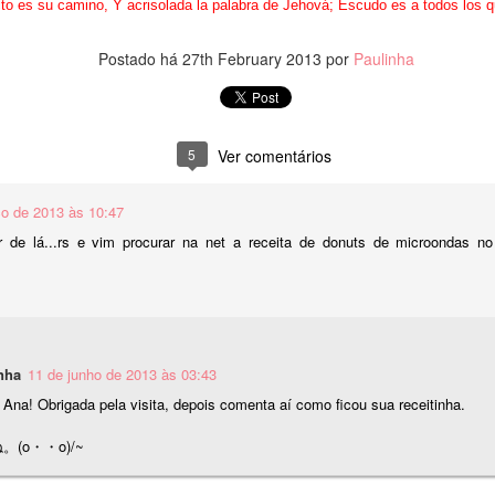
Olá, pessoal!
to es su camino, Y acrisolada la palabra de Jehová; Escudo es a todos los q
aías 25:8
udo bem?
estruirá a morte para sempre. O Soberano, o Senhor , enxugará as
Postado há
27th February 2013
por
Paulinha
grimas de todo rosto e retirará de toda a terra a zombaria do seu
epois de longa data, voltamos com os kanjis.
ovo.
uitas coisas aconteceram, então teremos uma montanha de coisas
ra atualizar.
5
Ver comentários
ara hoje temos o kanji 山 （やま）
o de 2013 às 10:47
itura Yama.
r de lá...rs e vim procurar na net a receita de donuts de microondas no 
ハネの黙示録 16:20
島々はみな逃げ去り、山々は見えなくなった。
pocalipse 16:20
nha
11 de junho de 2013 às 03:43
 Ana! Obrigada pela visita, depois comenta aí como ficou sua receitinha.
odas as ilhas fugiram, e as montanhas desapareceram.
。(o・・o)/~
Kanji Grande 大
EP