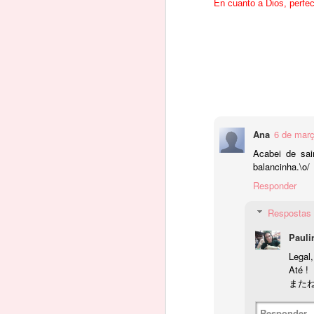
En cuanto a Dios, perfec
Is
T
d
lá
D
p
M
pa
P
Ana
6 de març
Kanji pequeno 小さい
OCT
le
Acabei de sai
1
Olá pessoal, tudo bem?
balancinha.\o/
ヨ
Responder
O kanji de hoje é pequeno:
Respostas
小
A
Pauli
Leituras:
Legal,
T
Até !
ショウ
またね
お-
S
Responder