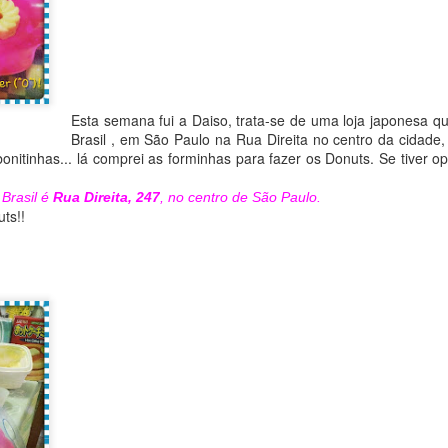
Esta semana fui a Daiso, trata-se de uma loja japonesa que
Brasil , em São Paulo na Rua Direita no centro da cidade, f
bonitinhas... lá comprei as forminhas para fazer os Donuts. Se tiver o
 Brasil é
Rua Direita, 247
, no centro de São Paulo.
ts!!
Gato - 猫
Panda - パンダ
MAR
FEB
29
18
Olá pessoal!
Olá pessoal,
Tudo bem?
Tudo bem?
O desenho de hoje é o gato (猫 -
O desenho de hoje é "Panda"
ねこ)
Panda ( material: aquarela)
(Material: aquarela)
Carpa - 鯉
EB
Aqui vão algumas curiosidades
12
Olá pessoal, tudo bem?
sobre os pandas (๑•㉨•๑)ฅ
Os gatos são muito queridos no