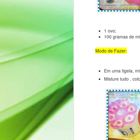
detalhes podem ser encontrados
O
na Bíblia: João 3:16
Ko
https://bible.com/bible/129/jhn.3.1
6.NVI ).
E
1 ovo;
in
100 gramas de mi
Talvez por ser um feriado cristão,
si
não é muito conhecido no Japão,
nem mesmo comercialmente
Modo de Fazer:
At
como época de troca de
F
chocolates.
ま
Em uma tigela, mi
T
"
Misture tudo , co
v
Fa
a
ca
fa
al
Su
'
Quanto tempo! お久しぶ
JAN
27
Olá, pessoal!