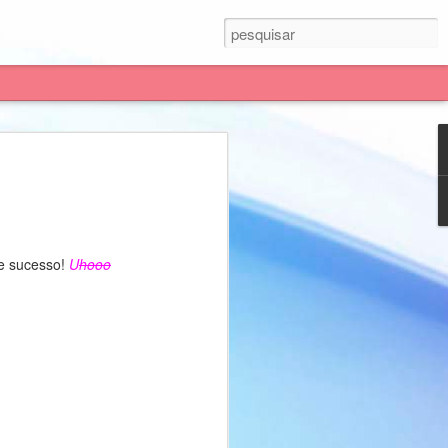
 presente, gostaria de divulgar um jogo
ionária de Paulo' e está disponível na
te gratuito.
de sucesso!
U
hooo
estudado enquanto permite que
rusalem até Roma.
ar seu conhecimento durante a jornada.
gle play para realizar a busca pelo nome