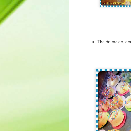
お久しぶりです!
Tudo bem?
Tive alguns problemas que me impediram
feliz em voltar e receber sua visita!
Tire do molde, dec
A propósito, para começar com tudo, vam
pessoas do seu convívio que há tem
J
"Há quanto tempo; faz tempo que não n
O
e
R
O
u
v
A