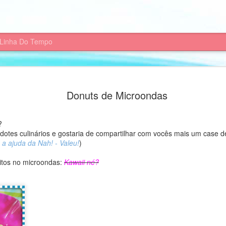
Linha Do Tempo
vorecer - Game:
Continuem conosco!
Donuts de Microondas
sionária de Paulo
Hoje o post é muito especial, e como
que fiz chamado: 'Quarta Viagem Miss
Google Play para android e é totalmen
?
dotes culinários e gostaria de compartilhar com vocês mais um case 
O jogo propoe o texto bíblico a ser 
a ajuda da Nah! - Valeu!
)
acompanhe a viagem de Paulo de Je
itos no microondas:
Kawaii né?
O game tem perguntas para você test
Se estiver interessado, acesse a goo
do app.