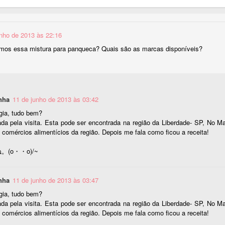
6
Olá pessoal tudo bem ？
kanji de hoje é o kanji de "grande".
unho de 2013 às 22:16
大
mos essa mistura para panqueca? Quais são as marcas disponíveis?
ituras:
タイ
nha
11 de junho de 2013 às 03:42
ダイ
Kanji chuva 雨
UG
gia, tudo bem?
19
Olá, pessoal!
ada pela visita. Esta pode ser encontrada na região da Liberdade- SP, No M
おお.いに
おいてはならない。
 comércios alimentícios da região. Depois me fala como ficou a receita!
udo bem?
お-
bolsa pesos diferentes, um grande e um pequeno.
。(o・・o)/~
o vi a previsão do tempo , mas o kanji de hoje é "chuva".
お.きい
雨
nha
11 de junho de 2013 às 03:47
glês :
gia, tudo bem?
ituras:
g/large
ada pela visita. Esta pode ser encontrada na região da Liberdade- SP, No M
 comércios alimentícios da região. Depois me fala como ficou a receita!
ウ
xemplos:
Kanji Noite 夜
UG