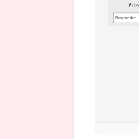
またね
-
大
Responder
T
あ
大
O 
詩
In
Le
ra
S
Y
E
P
A
d
雨
P
Q
エ
m
Fo
In
Le
E
ev
つ
E
E