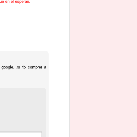
ue en él esperan.
google...rs tb comprei a