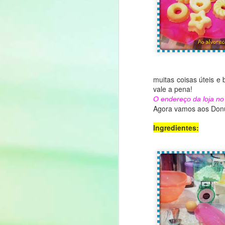
muitas coisas úteis e 
vale a pena!
O endereço da loja no
Agora vamos aos Donu
Feliz Páscoa! ハッピー
APR
1
Ingredientes:
イースター
Olá, pessoal!
Tudo bem?
A páscoa é um feriado em
comemoração a ressureição de
Jesus Cristo (イエス キリス
F
ト) que morreu para salvar todo
aquele que Nele crê. (Maiores