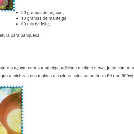
Japão, mas não somente lá como
 desenho de hoje é a Carpa - 鯉 こい ( Koi ):
em diversas partes do mundo.
Os pandas são ursos que sabem
20 gramas de açúcar;
subir em árvores e nadar e
i ( material: aquarela )
10 gramas de manteiga;
Uma curiosidade em relação a
apesar de serem carnívoros,
60 mls de leite;
alimentação dos gatosé que
comem bambu e frutas.
xistem vários tipos de carpas, as carpas Koi são consideradas muito
algumas das comidas que nunca
teligentes podendo viver até 150 anos, na cultura japonesa a carpa
stura para panqueca;
devem ser dadas a um gato são:
Diferente de outros ursos, o panda
mboliza longevidade fertilidade e prosperidade.
cebola, alho, tomate verde, batata
não hiberna.
crua, chocolate, uvas e passas.
é!
Embora o leite não seja tóxico,
Circunstancia - 境遇
EB
pode causar irritação no
7
Olá pessoal!
たね。(^-^)
estômago, gases e problemas
sture o açúcar com a manteiga, adicione o leite e o ovo, junte com a 
intestinais.
udo bem?
Assim Deus criou os grandes animais aquáticos e os demais seres
loque a misturas nos moldes e cozinhe neles na potência 50 ( ou 500w)
ivos que povoam as águas, de acordo com as suas espécies; e todas
lando a verdade a idéia deste post era falar de um delicioso waffle
s aves, de acordo com as suas espécies.
seiro que estava 'tentando' fazer em casa para surpreender minha
mília.... bom.... devo dizer que o objetivo de surpreender realmente foi
cançado, agora com relação ao waffle...Ficou para uma próxima rsrs.
rpresas a parte, a palavra que gostaria de destacar hoje é
circunstancia', isso mesmo: 境遇 ( きょうぐう - Kyō gū).
りです！！