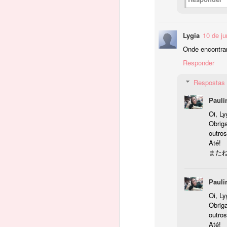
こ-
O 
さ-
Lygia
10 de j
ちい.さい
Onde encontra
Responder
Le
Inglês :
Respostas
little/small
Pauli
申命記 25:13
A
Oi, Ly
Obrig
-
あなたの袋に大小二種の重り石を入れて
outros
T
Até!
お
Deuteronômio: 25. 13. Não terás na tua 
またね
Nã
お
Pauli
In
Oi, Ly
Le
bi
Obrig
outros
E
Até!
A