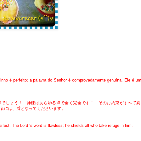
 kanji de hoje é 木 （き）lê-se 'ki'
gnifica árvore.
カによる福音書 6:43
悪い実のなる良い木はないし、また良い実のなる悪い木もない。
ucas 6:43
Kanji 顔 Rosto (´・ω・｀)
PR
15
Olá, pessoal!
Nenhuma árvore boa dá fruto ruim, nenhuma árvore ruim dá fruto bom.
inho é perfeito; a palavra do Senhor é comprovadamente genuína. Ele é u
udo bem?
anji de hoje é （rosto）顔 （かお）。
でしょう！ 神様はあらゆる点で全く完全です！ そのお約束がすべて真
ザヤ書 25:8
る者には、盾となってくださいます。
主はとこしえに死を滅ぼし、主なる神はすべての顔から涙をぬぐい、そ
の民のはずかしめを全地の上から除かれる。これは主の語られたことで
rfect: The Lord ’s word is flawless; he shields all who take refuge in him.
ある。
山 Montanha
PR
14