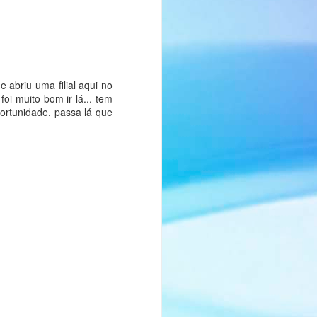
 abriu uma filial aqui no
oi muito bom ir lá... tem
portunidade, passa lá que
Macaron - マコロン -
FEB
13
Momento Gourmet
Olá pessoal, tudo bem?
Hoje teremos o Momento Gourmet
com mais uma deliciosa receita
feita pela Nah!
O Macaron (マコロン) é uma
receita francesa e também é a
sugestão da Nah para o