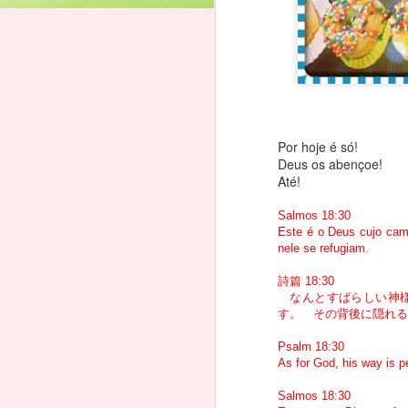
O
Si
ル
Por hoje é só!
Deus os abençoe!
L
Até!
A
“
Salmos 18:30
Este é o Deus cujo cam
T
nele se refugiam.
K
詩篇 18:30
なんとすばらしい神様
イ
す。 その背後に隠れ
Psalm 18:30
As for God, his way is pe
A
Salmos 18:30