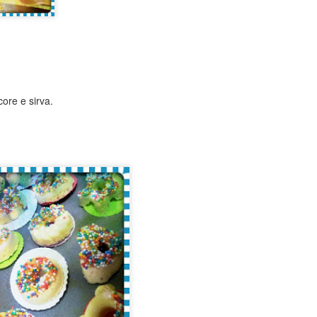
 de postar, mas graças a Deus, depois deste loooooongo hiato, estou
ore e sirva.
os falar desta expressão do título: quando você reencontra as
pos não via, você pode dizer お久しぶりです (OHISASHIBURI DESU),
Obrigada!ありがとうごさいました
UN
os vemos".
16
おはようございます(^O^)
i, pessoal! Tudo bem?
stou passando só para agradecer a todos...
omanos 15:5-6
 Deus que concede perseverança e ânimo dê a vocês um espírito de
nidade, segundo Cristo Jesus, para que com um só coração e uma só
oz vocês glorifiquem ao Deus e Pai de nosso Senhor Jesus Cristo.
木 árvore - kanji
PR
16
Olá, pessoal, tudo bem?